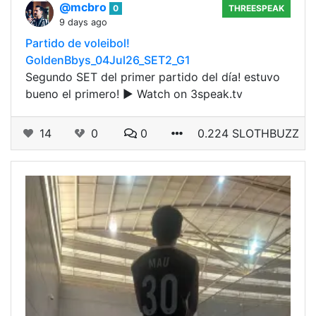
@mcbro
0
THREESPEAK
9 days ago
Partido de voleibol!
GoldenBbys_04Jul26_SET2_G1
Segundo SET del primer partido del día! estuvo
bueno el primero! ▶ Watch on 3speak.tv
14
0
0
0.224 SLOTHBUZZ