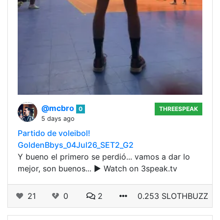
@mcbro
0
THREESPEAK
5 days ago
Partido de voleibol!
GoldenBbys_04Jul26_SET2_G2
Y bueno el primero se perdió... vamos a dar lo
mejor, son buenos... ▶ Watch on 3speak.tv
21
0
2
0.253 SLOTHBUZZ