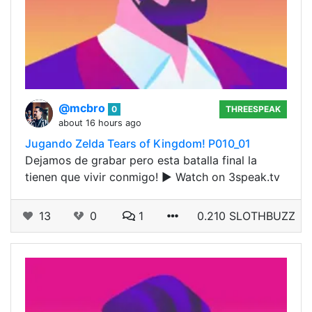
@mcbro
0
THREESPEAK
about 16 hours ago
Jugando Zelda Tears of Kingdom! P010_01
Dejamos de grabar pero esta batalla final la
tienen que vivir conmigo! ▶ Watch on 3speak.tv
13
0
1
0.210 SLOTHBUZZ