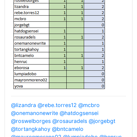
@lizandra
@rebe.torres12
@mcbro
@onemanonewrite
@hatdogsensei
@roswelborges
@rosauradels
@jorgebgt
@tortangkahoy
@bntcamelo
@mayronmoreno02
@lumpiadobo
@henruc