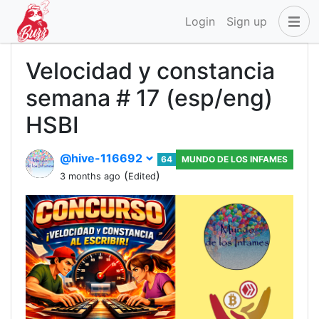
Login
Sign up
Velocidad y constancia
semana # 17 (esp/eng)
HSBI
@hive-116692
64
MUNDO DE LOS INFAMES
(
)
3 months ago
Edited