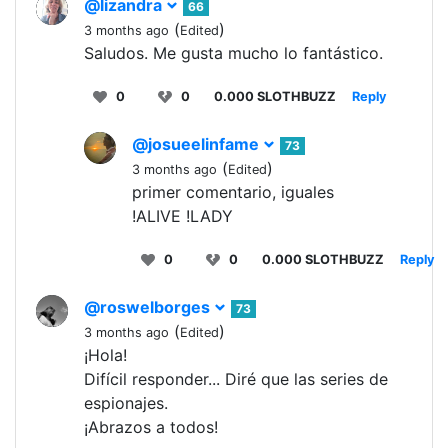
@lizandra
66
(
)
3 months ago
Edited
Saludos. Me gusta mucho lo fantástico.
0
0
0.000 SLOTHBUZZ
Reply
@josueelinfame
73
(
)
3 months ago
Edited
primer comentario, iguales
!ALIVE !LADY
0
0
0.000 SLOTHBUZZ
Reply
@roswelborges
73
(
)
3 months ago
Edited
¡Hola!
Difícil responder... Diré que las series de
espionajes.
¡Abrazos a todos!