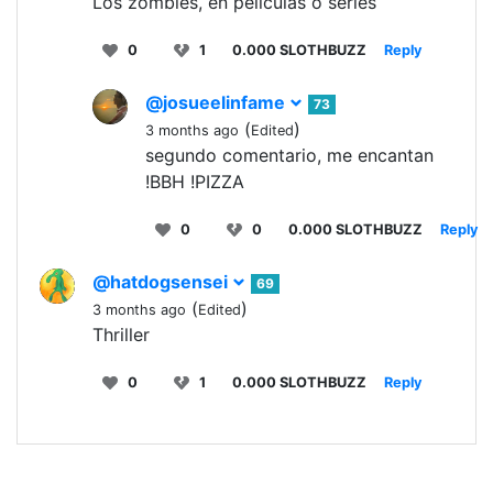
Los zombies, en peliculas o series
0
1
0.000 SLOTHBUZZ
Reply
@josueelinfame
73
(
)
3 months ago
Edited
segundo comentario, me encantan
!BBH !PIZZA
0
0
0.000 SLOTHBUZZ
Reply
@hatdogsensei
69
(
)
3 months ago
Edited
Thriller
0
1
0.000 SLOTHBUZZ
Reply