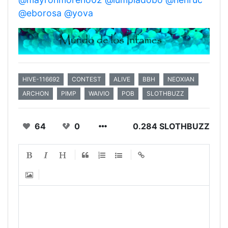
@eborosa
@yova
HIVE-116692
CONTEST
ALIVE
BBH
NEOXIAN
ARCHON
PIMP
WAIVIO
POB
SLOTHBUZZ
64
0
0.284 SLOTHBUZZ