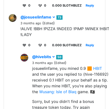
0
0
0.000 SLOTHBUZZ
Reply
@josueelinfame
73
(
)
3 months ago
Edited
!ALIVE !BBH !PIZZA !INDEED !PIMP !WINEX !HBI
!LADY
0
0
0.000 SLOTHBUZZ
Reply
@hivebits
50
(
)
3 months ago
Edited
josueelinfame, you mined 0.9 🟧
HBIT
and the user you replied to (hive-116692)
received 0.1 HBIT on your behalf as a tip.
When you mine HBIT, you're also playing
the
Wusang: Isle of Blaq
game. 🏴‍☠️
Sorry, but you didn't find a bonus
treasure token today. Try again