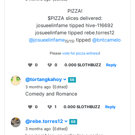
PIZZA!
$PIZZA slices delivered:
josueelinfame tipped hive-116692
josueelinfame tipped rebe.torres12
@josueelinfame
tipped
@bntcamelo
(5/15)
Please
vote for pizza.witness
!
0
0
0.000 SLOTHBUZZ
Reply
@tortangkahoy
56
(
)
3 months ago
Edited
Comedy and Romance
0
1
0.000 SLOTHBUZZ
Reply
@rebe.torres12
68
(
)
3 months ago
Edited