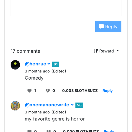
Reply
17 comments
Reward
@henruc
61
(
)
3 months ago
Edited
Comedy
1
0
0.003 SLOTHBUZZ
Reply
@onemanonewrite
58
(
)
3 months ago
Edited
my favorite genre is horror
0
0
0.000 SLOTHBUZZ
Reply