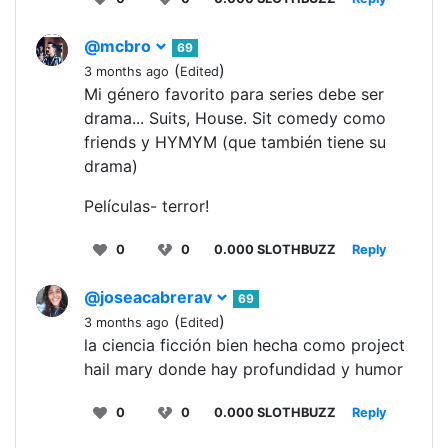
@mcbro
69
(
)
3 months ago
Edited
Mi género favorito para series debe ser
drama... Suits, House. Sit comedy como
friends y HYMYM (que también tiene su
drama)
Películas- terror!
0
0
0.000 SLOTHBUZZ
Reply
@joseacabrerav
69
(
)
3 months ago
Edited
la ciencia ficción bien hecha como project
hail mary donde hay profundidad y humor
0
0
0.000 SLOTHBUZZ
Reply