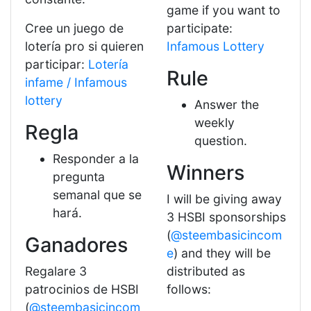
game if you want to
Cree un juego de
participate:
lotería pro si quieren
Infamous Lottery
participar:
Lotería
Rule
infame / Infamous
lottery
Answer the
weekly
Regla
question.
Responder a la
Winners
pregunta
semanal que se
I will be giving away
hará.
3 HSBI sponsorships
(
@steembasicincom
Ganadores
e
) and they will be
Regalare 3
distributed as
patrocinios de HSBI
follows:
(
@steembasicincom