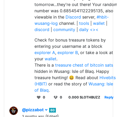
tomorrow...they're out there! Your rando
number was 0.6854541122295135, also
viewable in the
Discord
server,
#hbit-
wusang-log
channel. |
tools
|
wallet
|
discord
|
community
|
daily <><
Check for bonus treasure tokens by
entering your username at a block
explorer A
,
explorer B
, or take a look at
your
wallet
.
There is a
treasure chest of bitcoin sats
hidden in Wusang: Isle of Blaq. Happy
treasure hunting! 😃 Read about
Hivebits
(HBIT)
or read the story of
Wusang: Isle
of Blaq
.
0
0
0.000 SLOTHBUZZ
Reply
@pizzabot
60
(
)
3 months ago
Edited