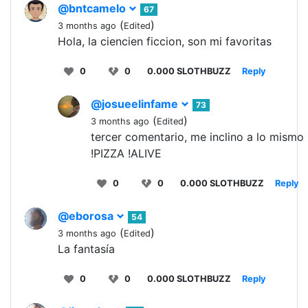
@bntcamelo
67
(
)
3 months ago
Edited
Hola, la ciencien ficcion, son mi favoritas
0
0
0.000 SLOTHBUZZ
Reply
@josueelinfame
73
(
)
3 months ago
Edited
tercer comentario, me inclino a lo mismo
!PIZZA !ALIVE
0
0
0.000 SLOTHBUZZ
Reply
@eborosa
54
(
)
3 months ago
Edited
La fantasía
0
0
0.000 SLOTHBUZZ
Reply