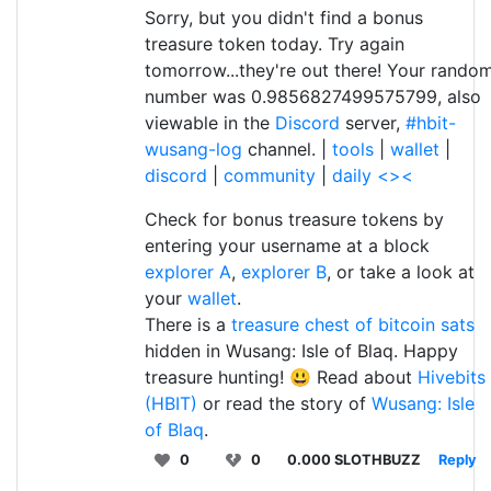
Sorry, but you didn't find a bonus
treasure token today. Try again
tomorrow...they're out there! Your rando
number was 0.9856827499575799, also
viewable in the
Discord
server,
#hbit-
wusang-log
channel. |
tools
|
wallet
|
discord
|
community
|
daily <><
Check for bonus treasure tokens by
entering your username at a block
explorer A
,
explorer B
, or take a look at
your
wallet
.
There is a
treasure chest of bitcoin sats
hidden in Wusang: Isle of Blaq. Happy
treasure hunting! 😃 Read about
Hivebits
(HBIT)
or read the story of
Wusang: Isle
of Blaq
.
0
0
0.000 SLOTHBUZZ
Reply