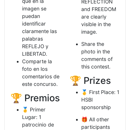
que en la
REFLECTION
imagen se
and FREEDOM
puedan
are clearly
identificar
visible in the
claramente las
image.
palabras
Share the
REFLEJO y
photo in the
LIBERTAD.
comments of
Comparte la
this contest.
foto en los
comentarios de
🏆 Prizes
este concurso.
🥇 First Place: 1
🏆 Premios
HSBI
sponsorship
🥇 Primer
Lugar: 1
🎁 All other
patrocinio de
participants