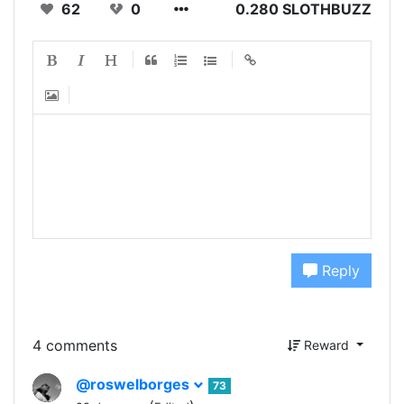
62
0
0.280 SLOTHBUZZ
Reply
4 comments
Reward
@roswelborges
73