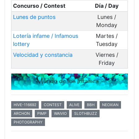
Concurso / Contest
Día / Day
Lunes de puntos
Lunes /
Monday
Lotería infame / Infamous
Martes /
lottery
Tuesday
Velocidad y constancia
Viernes /
Friday
HIVE-116692
CONTEST
ALIVE
BBH
NEOXIAN
ARCHON
PIMP
WAIVIO
SLOTHBUZZ
PHOTOGRAPHY