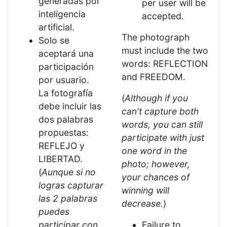
generadas por
per user will be
inteligencia
accepted.
artificial.
The photograph
Solo se
must include the two
aceptará una
words: REFLECTION
participación
and FREEDOM.
por usuario.
La fotografía
(
Although if you
debe incluir las
can't capture both
dos palabras
words, you can still
propuestas:
participate with just
REFLEJO y
one word in the
LIBERTAD.
photo; however,
(
Aunque si no
your chances of
logras capturar
winning will
las 2 palabras
decrease.
)
puedes
participar con
Failure to