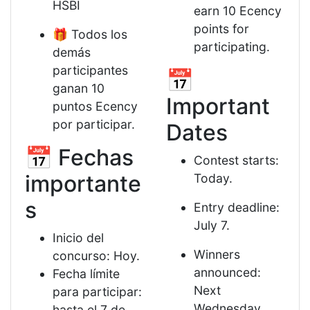
HSBI
earn 10 Ecency
points for
🎁 Todos los
participating.
demás
participantes
📅
ganan 10
Important
puntos Ecency
por participar.
Dates
📅 Fechas
Contest starts:
importante
Today.
s
Entry deadline:
July 7.
Inicio del
Winners
concurso: Hoy.
announced:
Fecha límite
Next
para participar:
Wednesday.
hasta el 7 de