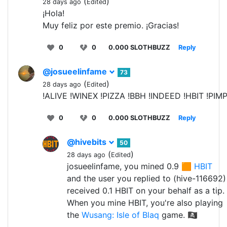
(
)
28 days ago
Edited
¡Hola!
Muy feliz por este premio. ¡Gracias!
0
0
0.000 SLOTHBUZZ
Reply
@josueelinfame
73
(
)
28 days ago
Edited
!ALIVE !WINEX !PIZZA !BBH !INDEED !HBIT !PIM
0
0
0.000 SLOTHBUZZ
Reply
@hivebits
50
(
)
28 days ago
Edited
josueelinfame, you mined 0.9 🟧
HBIT
and the user you replied to (hive-116692)
received 0.1 HBIT on your behalf as a tip.
When you mine HBIT, you're also playing
the
Wusang: Isle of Blaq
game. 🏴‍☠️