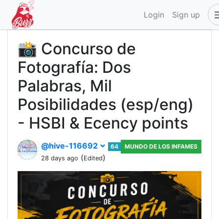
Login
Sign up
📸 Concurso de
Fotografía: Dos
Palabras, Mil
Posibilidades (esp/eng)
- HSBI & Ecency points
@hive-116692
64
MUNDO DE LOS INFAMES
(
)
28 days ago
Edited