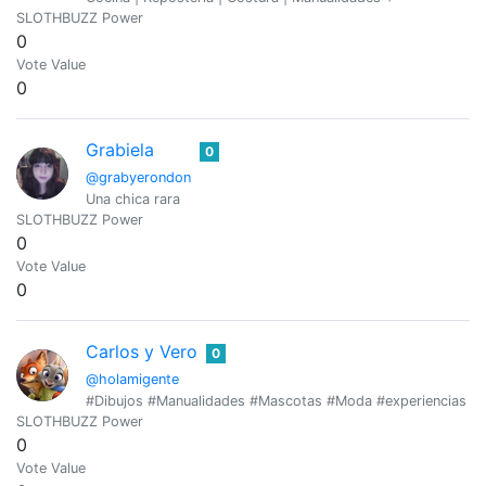
SLOTHBUZZ Power
0
Vote Value
0
Grabiela
0
@grabyerondon
Una chica rara
SLOTHBUZZ Power
0
Vote Value
0
Carlos y Vero
0
@holamigente
#Dibujos #Manualidades #Mascotas #Moda #experiencias #
SLOTHBUZZ Power
0
Vote Value