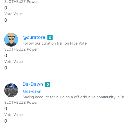
SLOTHBUZZ Power
0
Vote Value
0
@curatore
0
Follow our curation trail on Hive.Vote
SLOTHBUZZ Power
0
Vote Value
0
Da-Dawn
0
@da-dawn
Saving account for building a off grid hive community in Brit
SLOTHBUZZ Power
0
Vote Value
0