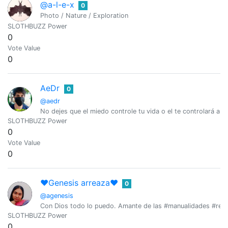
@a-l-e-x
0
Photo / Nature / Exploration
SLOTHBUZZ Power
0
Vote Value
0
AeDr
0
@aedr
No dejes que el miedo controle tu vida o el te controlará a ti
SLOTHBUZZ Power
0
Vote Value
0
❤️Genesis arreaza❤️
0
@agenesis
Con Dios todo lo puedo. Amante de las #manualidades #repo
SLOTHBUZZ Power
0