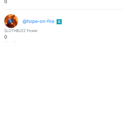
0
@hope-on-fire
0
SLOTHBUZZ Power
0
Vote Value
0
jennyzer
0
@jennyzer
CREATIVIDAD | MAKEUP | COCINA | Y MÁS.
SLOTHBUZZ Power
0
Vote Value
0
@jessiencasa
0