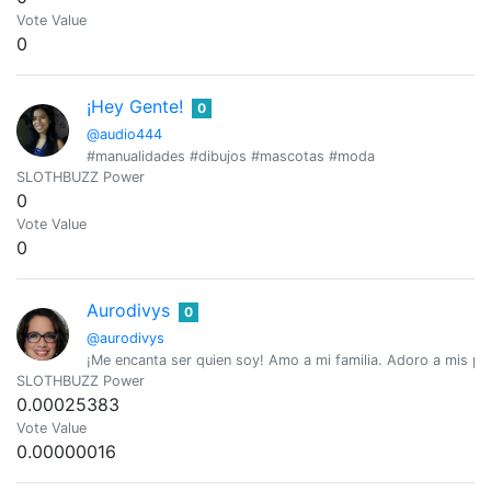
Vote Value
0
¡Hey Gente!
0
@audio444
#manualidades #dibujos #mascotas #moda
SLOTHBUZZ Power
0
Vote Value
0
Aurodivys
0
@aurodivys
¡Me encanta ser quien soy! Amo a mi familia. Adoro a mis perr
SLOTHBUZZ Power
0.00025383
Vote Value
0.00000016