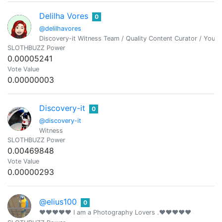
Delilha Vores
0
@delilhavores
Discovery-it Witness Team / Quality Content Curator / You ma
SLOTHBUZZ Power
0.00005241
Vote Value
0.00000003
Discovery-it
0
@discovery-it
Witness
SLOTHBUZZ Power
0.00469848
Vote Value
0.00000293
@elius100
0
❤❤❤❤❤ I am a Photography Lovers .❤❤❤❤❤