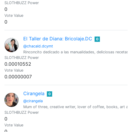
SLOTHBUZZ Power
0
Vote Value
0
El Taller de Diana: Bricolaje.DC
0
@chacald.dcymt
Rinconcito dedicado a las manualidades, deliciosas recetas,
SLOTHBUZZ Power
0.00010552
Vote Value
0.00000007
Cirangela
0
@cirangela
Mum of three, creative writer, lover of coffee, books, art an
SLOTHBUZZ Power
0
Vote Value
0