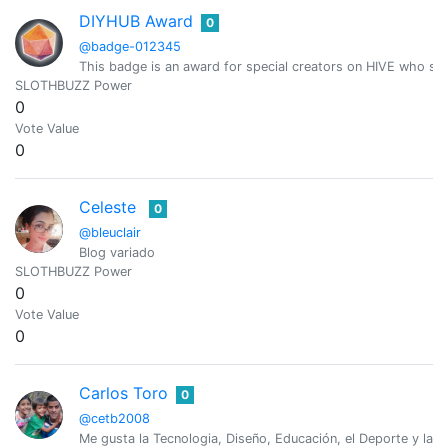
DIYHUB Award
0
@badge-012345
This badge is an award for special creators on HIVE who sh
SLOTHBUZZ Power
0
Vote Value
0
Celeste
0
@bleuclair
Blog variado
SLOTHBUZZ Power
0
Vote Value
0
Carlos Toro
0
@cetb2008
Me gusta la Tecnologia, Diseño, Educación, el Deporte y las 