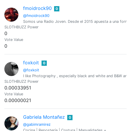
fmoidrock90
0
@fmoidrock90
Somos una Radio Joven. Desde el 2015 apuesta a una forma d
SLOTHBUZZ Power
0
Vote Value
0
foxkoit
0
@foxkoit
I like Photography , especially black and white and B&W art. I
SLOTHBUZZ Power
0.00033951
Vote Value
0.00000021
Gabriela Montañez
0
@gabimramirez
Cocina | Repostería | Costura | Manualidades +