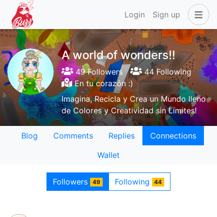
Login
Sign up
A world of wonders!!
49 Followers
44 Following
En tu corazón :)
Imagina, Recicla y Crea un Mundo lleno
de Colores y Creatividad sin Límites!
Blog
Comments
Replies
Connections
Wallet
Followers
Following
49
44