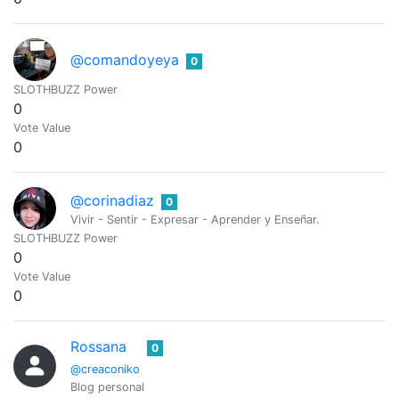
@comandoyeya
0
SLOTHBUZZ Power
0
Vote Value
0
@corinadiaz
0
Vivir - Sentir - Expresar - Aprender y Enseñar.
SLOTHBUZZ Power
0
Vote Value
0
Rossana
0
@creaconiko
Blog personal