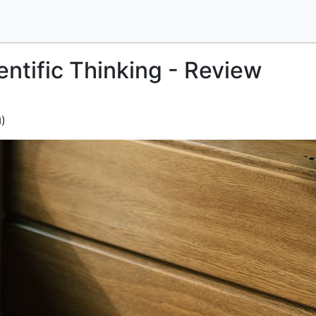
entific Thinking - Review
)
d