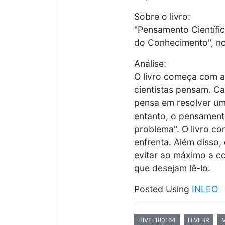
Sobre o livro:
"Pensamento Científic
do Conhecimento", no 
Análise:
O livro começa com a
cientistas pensam. C
pensa em resolver um
entanto, o pensament
problema". O livro c
enfrenta. Além disso,
evitar ao máximo a co
que desejam lê-lo.
Posted Using
INLEO
HIVE-180164
HIVEBR