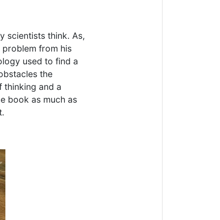
 scientists think. As,
a problem from his
ology used to find a
obstacles the
f thinking and a
the book as much as
t.