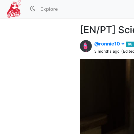
Explore
[EN/PT] Sci
@ronnie10
68
(
3 months ago
Edite