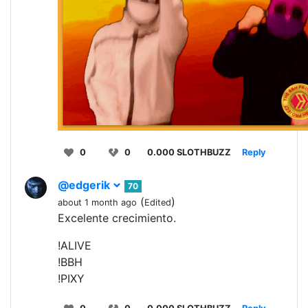
0
0
0.000 SLOTHBUZZ
Reply
@edgerik
70
(
)
about 1 month ago
Edited
Excelente crecimiento.
!ALIVE
!BBH
!PIXY