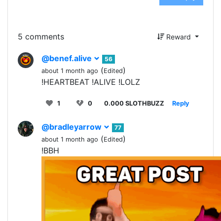
5 comments
Reward
@benef.alive
56
(
)
about 1 month ago
Edited
!HEARTBEAT !ALIVE !LOLZ
1
0
0.000 SLOTHBUZZ
Reply
@bradleyarrow
77
(
)
about 1 month ago
Edited
!BBH