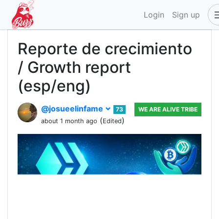
Login
Sign up
Reporte de crecimiento
/ Growth report
(esp/eng)
@josueelinfame
73
WE ARE ALIVE TRIBE
(
)
about 1 month ago
Edited