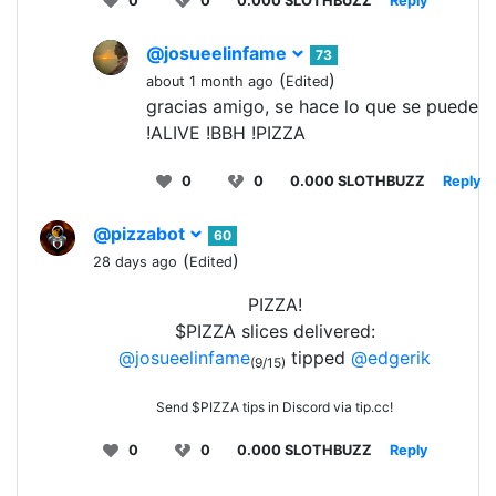
0
0
0.000 SLOTHBUZZ
Reply
@josueelinfame
73
(
)
about 1 month ago
Edited
gracias amigo, se hace lo que se puede
!ALIVE !BBH !PIZZA
0
0
0.000 SLOTHBUZZ
Reply
@pizzabot
60
(
)
28 days ago
Edited
PIZZA!
$PIZZA slices delivered:
@josueelinfame
tipped
@edgerik
(9/15)
Send $PIZZA tips in Discord via tip.cc!
0
0
0.000 SLOTHBUZZ
Reply