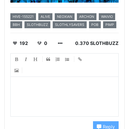
HIVE-155221
ALIVE
NEOXIAN
ARCHON
WAIVIO
BBH
SLOTHBUZZ
SLOTHLYSAVERS
POB
PIMP
192
0
0.370 SLOTHBUZZ
Reply