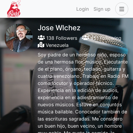
Login
Sign up
Jose Wlchez
138 Followers
451 Following
Venezuela
Soy padre de un hermoso niño, esposo
de una hermosa flor, músico, Ejecutante
de el piano, órgano, teclado, guitarra y
cuatro venezolano. Trabajo en Radio FM
como locutor y operador técnico.
Experiencia en la edición de audios,
experiencia en el adiestramiento de
nuevos músicos. Estuve en conjuntos
música bailable. Conocedor tambien de
las escrituras sagradas. Me considero
un buen hijo, buen vecino, un hombre