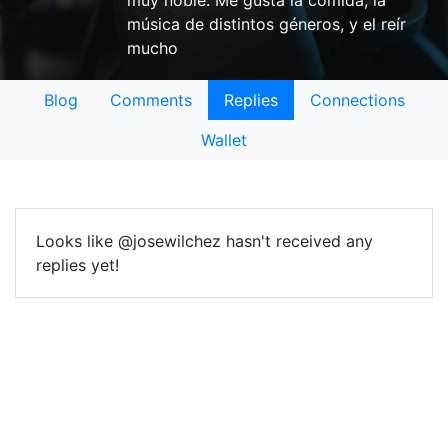
muy noble. Me gusta la comida, la
música de distintos géneros, y el reír
mucho
Blog
Comments
Replies
Connections
Wallet
Looks like @josewilchez hasn't received any
replies yet!